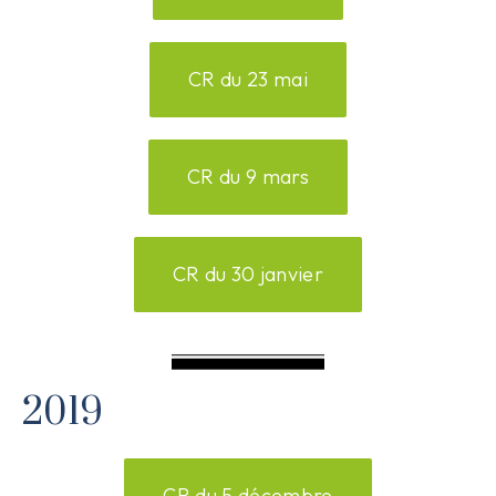
CR du 23 mai
CR du 9 mars
CR du 30 janvier
2019
CR du 5 décembre