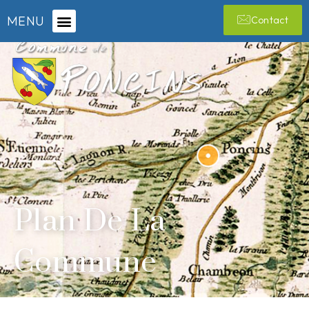
MENU
Contact
Plan De La
Commune