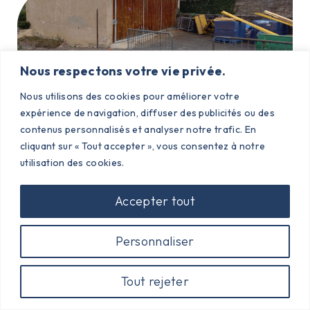
Nous respectons votre vie privée.
Nous utilisons des cookies pour améliorer votre
expérience de navigation, diffuser des publicités ou des
Travaux De Toiture Du Préau De La Cour
contenus personnalisés et analyser notre trafic. En
cliquant sur « Tout accepter », vous consentez à notre
De La Mairie
utilisation des cookies.
Lire la suite
Accepter tout
Personnaliser
Tout rejeter