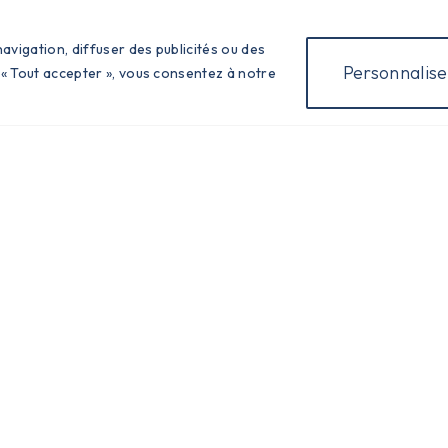
avigation, diffuser des publicités ou des
Infos Pratiques
Personnalise
 « Tout accepter », vous consentez à notre
Tél : 04.77.27.80.09
Fax : 04.77.27.86.94
Télécharger l'application