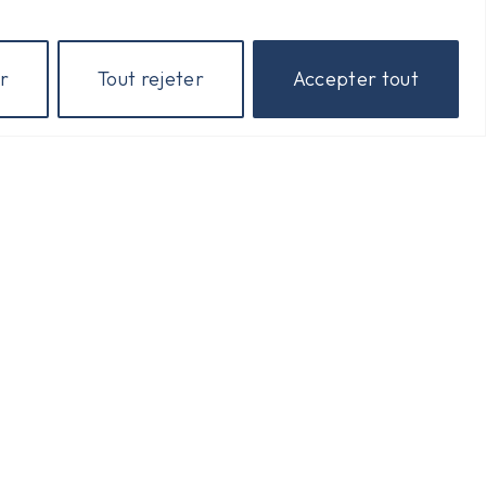
Horaires D'ouverture
r
Tout rejeter
Accepter tout
Lundi : 15 H à 18 H
Mardi : 15 H à 18 H
Jeudi : 15 H à 17 H
Vendredi : 15 H à 18 H