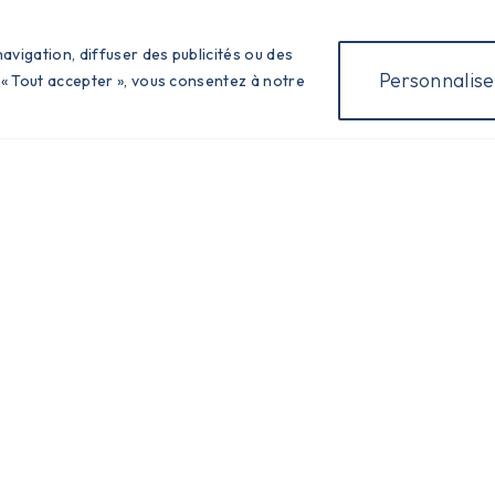
avigation, diffuser des publicités ou des
Infos Pratiques
Personnalise
 « Tout accepter », vous consentez à notre
Tél : 04.77.27.80.09
Fax : 04.77.27.86.94
Télécharger l'application