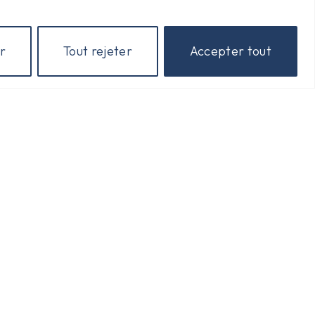
Horaires D'ouverture
r
Tout rejeter
Accepter tout
Lundi : 15 H à 18 H
Mardi : 15 H à 18 H
Jeudi : 15 H à 17 H
Vendredi : 15 H à 18 H