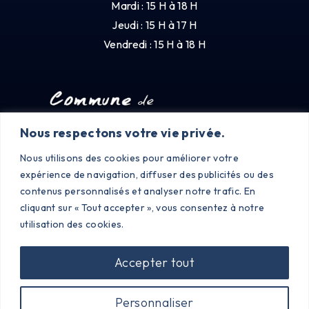
Mardi : 15 H à 18 H
Jeudi : 15 H à 17 H
Vendredi : 15 H à 18 H
Nous respectons votre vie privée.
Nous utilisons des cookies pour améliorer votre
expérience de navigation, diffuser des publicités ou des
contenus personnalisés et analyser notre trafic. En
cliquant sur « Tout accepter », vous consentez à notre
utilisation des cookies.
Accepter tout
©2023 PONCINS |
MENTIONS LÉGALES
|
POLITIQUE DE
Personnaliser
CONFIDENTIALITÉ
| CRÉÉ PAR SITE LINE,
AGENCE WEB