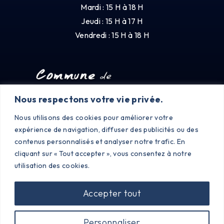
Mardi : 15 H à 18 H
Jeudi : 15 H à 17 H
Vendredi : 15 H à 18 H
Nous respectons votre vie privée.
Nous utilisons des cookies pour améliorer votre
expérience de navigation, diffuser des publicités ou des
contenus personnalisés et analyser notre trafic. En
cliquant sur « Tout accepter », vous consentez à notre
utilisation des cookies.
Accepter tout
©2023 PONCINS |
MENTIONS LÉGALES
|
POLITIQUE DE
Personnaliser
CONFIDENTIALITÉ
| CRÉÉ PAR SITE LINE,
AGENCE WEB