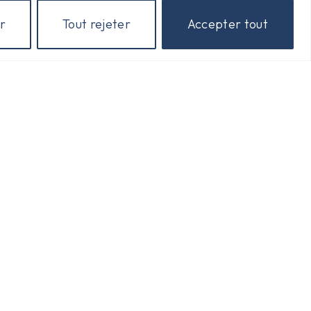
r
Tout rejeter
Accepter tout
Horaires D'ouverture
Lundi : 15 H à 18 H