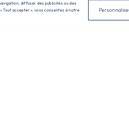
avigation, diffuser des publicités ou des
Personnalise
 « Tout accepter », vous consentez à notre
Infos Pratiques
Tél : 04.77.27.80.09