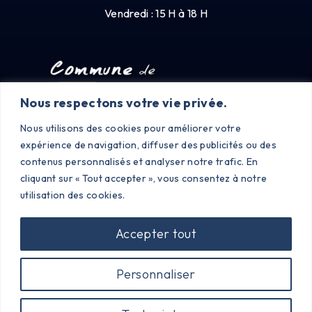
Vendredi : 15 H à 18 H
Nous respectons votre vie privée.
Nous utilisons des cookies pour améliorer votre
expérience de navigation, diffuser des publicités ou des
contenus personnalisés et analyser notre trafic. En
cliquant sur « Tout accepter », vous consentez à notre
utilisation des cookies.
Accepter tout
©2023 PONCINS |
MENTIONS LÉGALES
|
POLITIQUE DE
Personnaliser
CONFIDENTIALITÉ
| CRÉÉ PAR SITE LINE,
AGENCE WEB
LOIRE